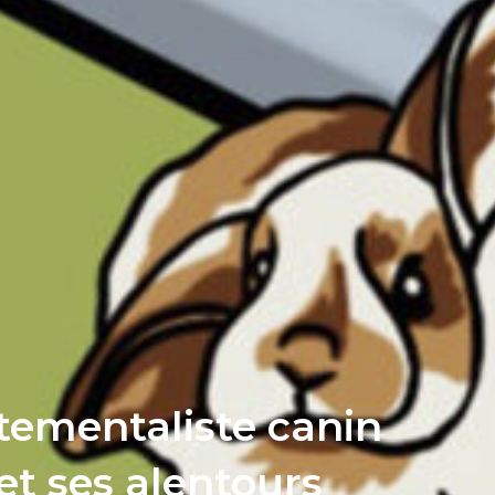
tementaliste canin
et ses alentours